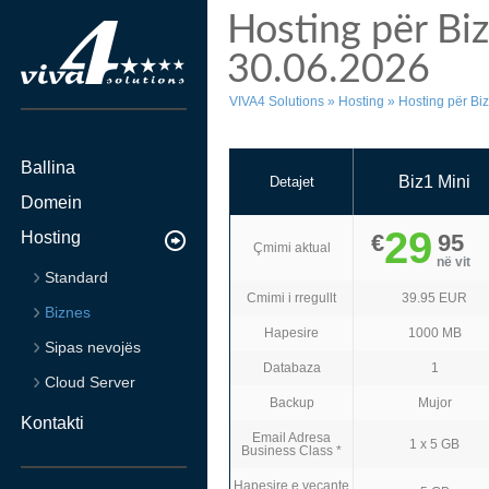
Hosting për Bi
30.06.2026
VIVA4 Solutions
»
Hosting
»
Hosting për Bi
Ballina
Biz1 Mini
Detajet
Domein
29
Hosting
€
95
Çmimi aktual
në vit
Standard
Cmimi i rregullt
39.95 EUR
Biznes
Hapesire
1000 MB
Sipas nevojës
Databaza
1
Cloud Server
Backup
Mujor
Kontakti
Email Adresa
1 x 5 GB
Business Class *
Hapesire e vecante