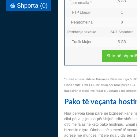
5 GB
per emaila *
Shporta (
0
)
FTP Llogari
1
Nendomeina
0
Perkrahje teknike
24/7 Standard
Trafik Mujor
5 GB
Shto në shport
* Email adresa shtesë Business Class me nga 5 GB 
Class është 1.50 EUR në muaj për bllok prej 5 GB. 
hapësirën e njejtë me fajllat e uebfaqes me përjash
Pako të veçanta hosti
Nga përvoja kemi parë që bizneset kanë nev
cilat përveç tjerash përfshijnë edhe shërbi
ofrojmë falas në këto pako hostingu. Email 
biznesin e tyre. Ofrohen në serverë të veca
adresë me mundësi rritjeje nga 5 GB për 1