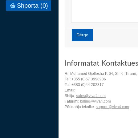
Shporta (
0
)
Dërgo
Informatat Kontaktue
Rr. Muhamed Gjollesha P. 64, Sh. 6, Tiranë,
Tel: +355 (0)67 3998986
Tel: +383 (0)44 202317
Email:
Shitja:
sales@viva4.com
Faturimi:
billing@viva4.com
Përkrahja teknike:
support@viva4.com