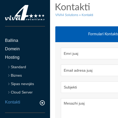
Kontakti
VIVA4 Solutions
»
Kontakti
Formulari Kontakt
Ballina
Domein
Hosting
Standard
Biznes
Sipas nevojës
Cloud Server
Kontakti