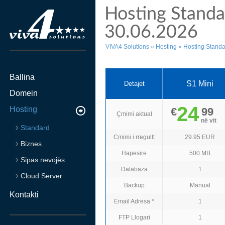
Hosting Standa
30.06.2026
VIVA4 Solutions
»
Hosting
»
Hosting Standa
Ballina
S1 Mini
Detajet
Domein
24
Hosting
€
99
Çmimi aktual
në vit
Standard
Cmimi i rregullt
29.95 EUR
Biznes
Hapesire
500 MB
Sipas nevojës
Databaza
1
Cloud Server
Backup
Manual
Kontakti
Email Adresa *
1
FTP Llogari
1