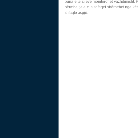
puna e të cilëve monitorohet vazhdimisht. 
përmbajtja e cila shfaqet shërbehet nga kët
shfaqte asgjë.