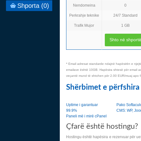
Shporta (
0
)
Nendomeina
0
Perkrahje teknike
24/7 Standard
Trafik Mujor
1 GB
Shto në shport
* Email adresat standarde ndajnë hapësirën e njejt
emailave është 10GB. Hapësira shtesë për email a
veçantë mund të shtohen për 2.00 EUR/muaj apo f
Shërbimet e përfshira
Uptime i garantuar
Pako Softacul
99.9%
CMS: WP, Jo
Paneli më i mirë cPanel
Çfarë është hostingu?
Hostingu është hapësira e rezervuar për ueb